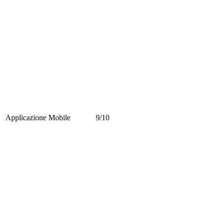
Applicazione Mobile
9
/10