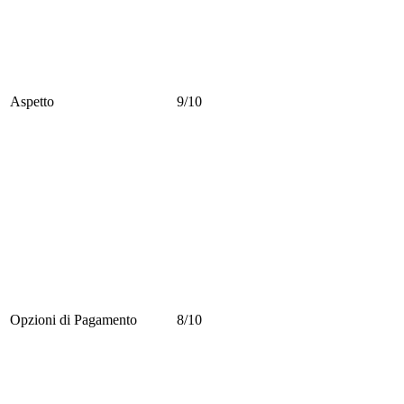
Aspetto
9
/10
Opzioni di Pagamento
8
/10