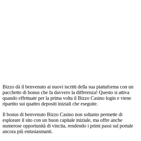
Bizzo dà il benvenuto ai nuovi iscritti della sua piattaforma con un
pacchetto di bonus che fa davvero la differenza! Questo si attiva
quando effettuate per la prima volta il Bizzo Casino login e viene
ripartito sui quattro depositi iniziali che eseguite.
Il bonus di benvenuto Bizzo Casino non soltanto permette di
esplorare il sito con un buon capitale iniziale, ma offre anche
numerose opportunità di vincita, rendendo i primi passi sul portale
ancora più entusiasmanti.