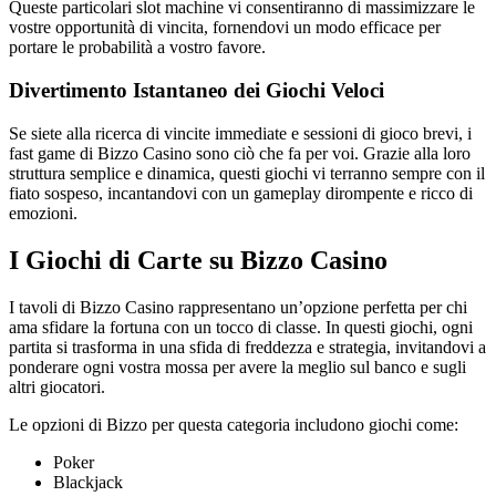
Queste particolari slot machine vi consentiranno di massimizzare le
vostre opportunità di vincita, fornendovi un modo efficace per
portare le probabilità a vostro favore.
Divertimento Istantaneo dei Giochi Veloci
Se siete alla ricerca di vincite immediate e sessioni di gioco brevi, i
fast game di Bizzo Casino sono ciò che fa per voi. Grazie alla loro
struttura semplice e dinamica, questi giochi vi terranno sempre con il
fiato sospeso, incantandovi con un gameplay dirompente e ricco di
emozioni.
I Giochi di Carte su Bizzo Casino
I tavoli di Bizzo Casino rappresentano un’opzione perfetta per chi
ama sfidare la fortuna con un tocco di classe. In questi giochi, ogni
partita si trasforma in una sfida di freddezza e strategia, invitandovi a
ponderare ogni vostra mossa per avere la meglio sul banco e sugli
altri giocatori.
Le opzioni di Bizzo per questa categoria includono giochi come:
Poker
Blackjack