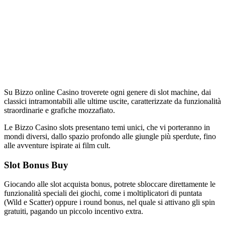
Su Bizzo online Casino troverete ogni genere di slot machine, dai
classici intramontabili alle ultime uscite, caratterizzate da funzionalità
straordinarie e grafiche mozzafiato.
Le Bizzo Casino slots presentano temi unici, che vi porteranno in
mondi diversi, dallo spazio profondo alle giungle più sperdute, fino
alle avventure ispirate ai film cult.
Slot Bonus Buy
Giocando alle slot acquista bonus, potrete sbloccare direttamente le
funzionalità speciali dei giochi, come i moltiplicatori di puntata
(Wild e Scatter) oppure i round bonus, nel quale si attivano gli spin
gratuiti, pagando un piccolo incentivo extra.