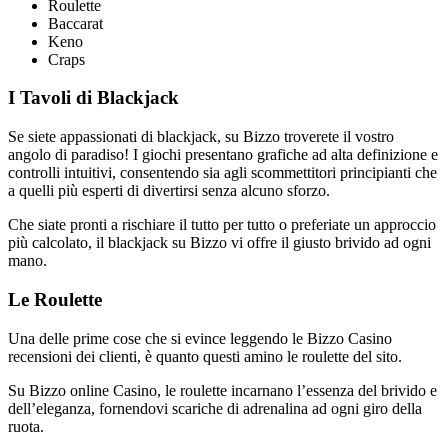
Roulette
Baccarat
Keno
Craps
I Tavoli di Blackjack
Se siete appassionati di blackjack, su Bizzo troverete il vostro
angolo di paradiso! I giochi presentano grafiche ad alta definizione e
controlli intuitivi, consentendo sia agli scommettitori principianti che
a quelli più esperti di divertirsi senza alcuno sforzo.
Che siate pronti a rischiare il tutto per tutto o preferiate un approccio
più calcolato, il blackjack su Bizzo vi offre il giusto brivido ad ogni
mano.
Le Roulette
Una delle prime cose che si evince leggendo le Bizzo Casino
recensioni dei clienti, è quanto questi amino le roulette del sito.
Su Bizzo online Casino, le roulette incarnano l’essenza del brivido e
dell’eleganza, fornendovi scariche di adrenalina ad ogni giro della
ruota.