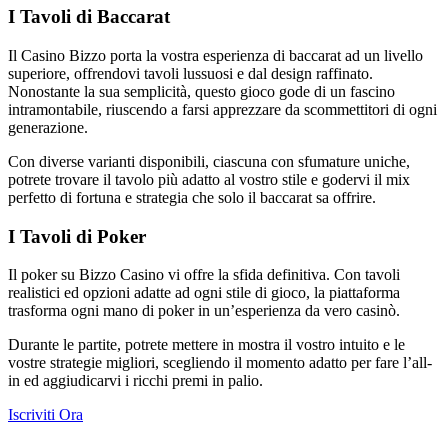
I Tavoli di Baccarat
Il Casino Bizzo porta la vostra esperienza di baccarat ad un livello
superiore, offrendovi tavoli lussuosi e dal design raffinato.
Nonostante la sua semplicità, questo gioco gode di un fascino
intramontabile, riuscendo a farsi apprezzare da scommettitori di ogni
generazione.
Con diverse varianti disponibili, ciascuna con sfumature uniche,
potrete trovare il tavolo più adatto al vostro stile e godervi il mix
perfetto di fortuna e strategia che solo il baccarat sa offrire.
I Tavoli di Poker
Il poker su Bizzo Casino vi offre la sfida definitiva. Con tavoli
realistici ed opzioni adatte ad ogni stile di gioco, la piattaforma
trasforma ogni mano di poker in un’esperienza da vero casinò.
Durante le partite, potrete mettere in mostra il vostro intuito e le
vostre strategie migliori, scegliendo il momento adatto per fare l’all-
in ed aggiudicarvi i ricchi premi in palio.
Iscriviti Ora