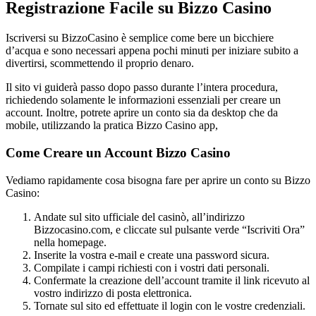
Registrazione Facile su Bizzo Casino
Iscriversi su BizzoCasino è semplice come bere un bicchiere
d’acqua e sono necessari appena pochi minuti per iniziare subito a
divertirsi, scommettendo il proprio denaro.
Il sito vi guiderà passo dopo passo durante l’intera procedura,
richiedendo solamente le informazioni essenziali per creare un
account. Inoltre, potrete aprire un conto sia da desktop che da
mobile, utilizzando la pratica Bizzo Casino app,
Come Creare un Account Bizzo Casino
Vediamo rapidamente cosa bisogna fare per aprire un conto su Bizzo
Casino:
Andate sul sito ufficiale del casinò, all’indirizzo
Bizzocasino.com, e cliccate sul pulsante verde “Iscriviti Ora”
nella homepage.
Inserite la vostra e-mail e create una password sicura.
Compilate i campi richiesti con i vostri dati personali.
Confermate la creazione dell’account tramite il link ricevuto al
vostro indirizzo di posta elettronica.
Tornate sul sito ed effettuate il login con le vostre credenziali.