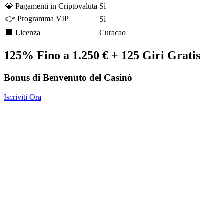
💎 Pagamenti in Criptovaluta
Sì
👉 Programma VIP
Sì
🏢 Licenza
Curacao
125% Fino a 1.250 € + 125 Giri Gratis
Bonus di Benvenuto del Casinò
Iscriviti Ora