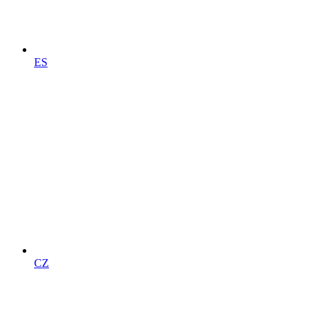
ES
CZ