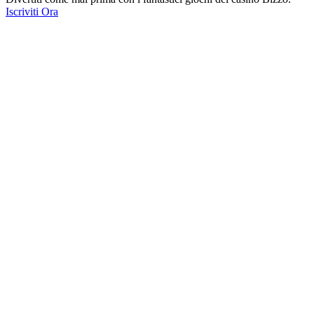
Iscriviti Ora