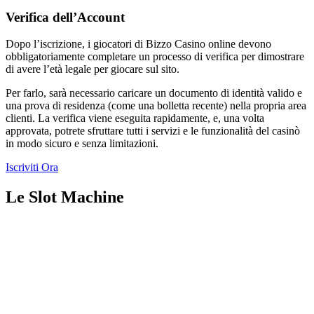
Verifica dell’Account
Dopo l’iscrizione, i giocatori di Bizzo Casino online devono
obbligatoriamente completare un processo di verifica per dimostrare
di avere l’età legale per giocare sul sito.
Per farlo, sarà necessario caricare un documento di identità valido e
una prova di residenza (come una bolletta recente) nella propria area
clienti. La verifica viene eseguita rapidamente, e, una volta
approvata, potrete sfruttare tutti i servizi e le funzionalità del casinò
in modo sicuro e senza limitazioni.
Iscriviti Ora
Le Slot Machine