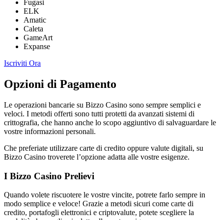
Fugasi
ELK
Amatic
Caleta
GameArt
Expanse
Iscriviti Ora
Opzioni di Pagamento
Le operazioni bancarie su Bizzo Casino sono sempre semplici e
veloci. I metodi offerti sono tutti protetti da avanzati sistemi di
crittografia, che hanno anche lo scopo aggiuntivo di salvaguardare le
vostre informazioni personali.
Che preferiate utilizzare carte di credito oppure valute digitali, su
Bizzo Casino troverete l’opzione adatta alle vostre esigenze.
I Bizzo Casino Prelievi
Quando volete riscuotere le vostre vincite, potrete farlo sempre in
modo semplice e veloce! Grazie a metodi sicuri come carte di
credito, portafogli elettronici e criptovalute, potete scegliere la