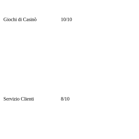
Giochi di Casinò
10
/10
Servizio Clienti
8
/10